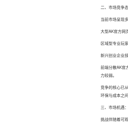
二、市场竞争
当前市场呈现
大型AK官方网
区域型专业玩
新兴创业企业
前端分散AK官
力较弱。
竞争的核心已从
环保与成本之
三、市场机遇
挑战伴随着可