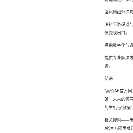
强化精细分拣与
深耕下游渠道
值变现出口。
拥抱数字化与
提供专业解决方
务。
结语
*高价AK官方
确。未来的领
的生机与”钱景”
相关搜索——
AK官方网页版