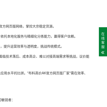
K官方网页版网络，掌控大宗稳定货源。
在
，依托本地化服务与精细化分拣能力，赢得客户信赖。
线
客
段，提升运营效率与透明度，挑战传统模式。
服
遍面临技术落后、成本高企、难以对接高端需求等挑战，议价能
用水平的比拼。*布料高价AK官方网页版厂家*需在效率、
的敏锐者：