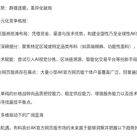
态势：群雄逐鹿，差异化破局
多元化竞争格局：
页版商抢滩布局：凭借资金、渠道与技术优势，构建全国性乃至全球性A
家深耕细分：聚焦特定区域或特定品类布料（如高端棉麻、功能性面料）
技术赋能：尝试引入AI视觉分拣、区块链溯源、智能化交易平台等创新手
方网页版商存在痛点：大量小型AK官方网页版个体户虽覆盖广泛，但普
单纯的价格战转向品质把控能力、稳定供应能力、增值服务能力以及技术应
间寻找最佳平衡点。
：多维驱动下的广阔蓝海
观机遇。布料高价AK官方网页版市场的未来属于能够洞察并把握以下趋势