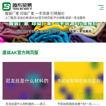
服装厂家 印染厂家 一手货源 行情报价
上门看货/洽谈价格/高价AK官方网页版/平价销售/装卸一条龙服务
废丝AK官方网页版
尼龙丝是什么材料做的——浙江废丝AK官方网页版公司
牛奶丝和锦纶丝哪个好一点——浙江废丝AK官方网页版公司