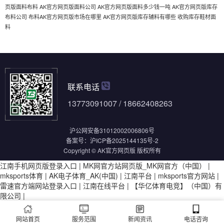
页版面料布料
AK官方网页版面料公司
AK官方网页版面料多少钱一吨
AK官方网页版库存
布料公司
布料AK官方网页版市场在哪里
AK官方网页版库存辅料有哪些
收购库存鞋材面
料
联系电话
13773091007 / 18662408263
沪公网安备31012002006806号
备案号：
沪ICP备2025144135号-2
Copyright © AK官方网页版 版权所有
江南手机网页版登录入口
|
MK网官方站网页版_MK网官方（中国）
|
mksports体育
|
AK电子体育_AK(中国)
|
江南平台
|
mksports官方网站
|
雷速官方端网站登录入口
|
江南在线平台
|
【华亿体育电竞】（中国）有
限公司
|
网站首页
服务范围
新闻资讯
电话咨询