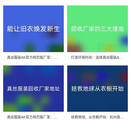
真丝服装AK官方网页版厂家：让旧衣焕发新生的魔法工厂
打造环保时尚：选择真丝服装AK官方网页版厂家的三大理由
真丝服装AK官方网页版厂家：绿色时尚的新选择
拯救地球，从衣橱开始：杭州真丝服装AK官方网页版厂家的重要使命