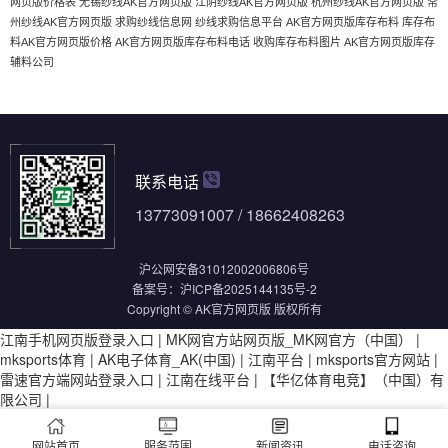
网页版价格表
无锡纱线AK官方网页版
江阴纱线AK官方网页版
杭州纱线AK官方网页版
常
州纱线AK官方网页版
求购纱线信息网
纱线求购信息平台
AK官方网页版库存布料
库存布
料AK官方网页版价格
AK官方网页版库存布料电话
收购库存布料图片
AK官方网页版库存
辅料公司
联系电话
13773091007 / 18662408263
沪公网安备31012002006806号
备案号：
沪ICP备2025144135号-2
Copyright © AK官方网页版 版权所有
江南手机网页版登录入口
|
MK网官方站网页版_MK网官方（中国）
|
mksports体育
|
AK电子体育_AK(中国)
|
江南平台
|
mksports官方网站
|
雷速官方端网站登录入口
|
江南在线平台
|
【华亿体育电竞】（中国）有
限公司
|
网站首页
服务范围
新闻资讯
电话咨询