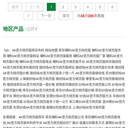
首页
上一页
1
2
3
4
5
6
7
下一页
尾页
共
48
页
285
条数据
地区产品
/ CITY
Tab：
AK官方网页版库存布料
网站地图
库存辅料AK官方网页版
辅料AK官方网页版市
场
辅料AK官方网页版网站
辅料AK官方网页版服务
辅料AK官方网页版厂家
辅料AK官方
网页版价格
辅料AK官方网页版电话
辅料AK官方网页版平台
AK官方网页版库存缝纫线
AK官方网页版涤纶缝纫线
缝纫线AK官方网页版网站
缝纫线AK官方网页版价目表
缝纫线
AK官方网页版价格
缝纫线AK官方网页版多少钱一斤
AK官方网页版缝纫线
苏州缝纫线AK
官方网页版
上海缝纫线AK官方网页版
缝纫线AK官方网页版
哪里有AK官方网页版缝纫线
的
缝纫线库存AK官方网页版一般价格
收购库存缝纫线
纱线AK官方网页版公司
纱线AK官
方网页版价格
库存纱线AK官方网页版
库存纱线AK官方网页版价格
库存纱线AK官方网页
版平台
锦纶纱线AK官方网页版
处理纱线AK官方网页版
纱线AK官方网页版方法
羊绒纱线
AK官方网页版
纱线AK官方网页版多少钱一公斤
浙江棉纱AK官方网页版
温州棉纱AK官方
上海纱线AK官方网页版
网页版
东莞纱线AK官方网页版
废棉纱的处理方法
友情链接：
AK官方网页版库存
库存辅料AK官方网页版公司
库存辅料AK官方网页版电
话
AK官方网页版布料的平台
AK官方网页版纺织厂废纱
收废纱的联系方式
废棉纱AK官方