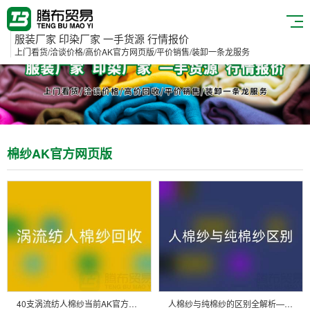
服装厂家 印染厂家 一手货源 行情报价
上门看货/洽谈价格/高价AK官方网页版/平价销售/装卸一条龙服务
棉纱AK官方网页版
40支涡流纺人棉纱当前AK官方网页版价格解析与优质厂家选择指南
人棉纱与纯棉纱的区别全解析——棉纱AK官方网页版厂家深度解读