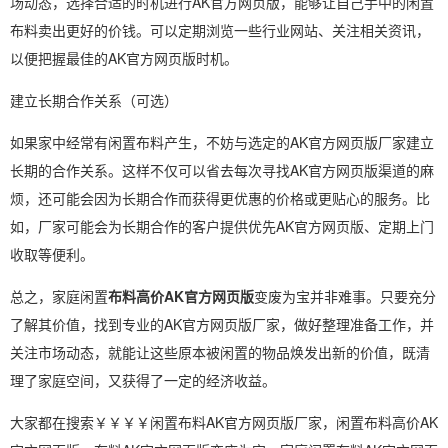
场动态，选择合适的时机进行AK官方网页版，能够让自己手中的闲置
布料卖出更好的价钱。可以定期浏览一些行业网站、关注相关资讯，
以便把握最佳的AK官方网页版时机。
建立长期合作关系（可选）
如果家中经常有闲置布料产生，不妨与选定的AK官方网页版厂家建立
长期的合作关系。这样不仅可以省去每次寻找AK官方网页版渠道的麻
烦，还可能会因为长期合作而获得更优惠的价格或更贴心的服务。比
如，厂家可能会为长期合作的客户提供优先AK官方网页版、定期上门
收取等便利。
总之，家庭闲置
布料高价AK官方网页版
变废为宝并非难事。只要充分
了解其价值，找到专业的AK官方网页版厂家，做好整理准备工作，并
关注市场动态，就能让这些原本被闲置的物品焕发出新的价值，既清
理了家庭空间，又获得了一定的经济收益。
大家都在搜索￥￥￥￥闲置布料AK官方网页版厂家，闲置布料高价AK