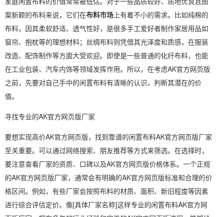
家庭闲置布料的价值常常被低估。对于一些品质较好、质地优良且图
案新颖的布料来说，它们在
布料市场
上有着不小的需求。比如纯棉的
布料，因其柔软舒适、透气性好，是很多手工爱好者制作家居用品如
窗帘、抱枕等的理想材料；丝绸布料则凭借其光泽度和质感，在服装
改造、配饰制作等方面大受欢迎。即使是一些普通的化纤布料，也能
在工业包装、汽车内饰等领域发挥作用。所以，在考虑AK官方网页版
之前，先要对自己手中的闲置布料有清晰的认识，判断其潜在的价
值。
寻找专业的AK官方网页版厂家
要想实现高价AK官方网页版，找到靠谱的闲置布料AK官方网页版厂家
至关重要。可以通过网络搜索、朋友推荐等方式来筛选。在选择时，
要注意查看厂家的资质、口碑以及AK官方网页版价格体系。一个正规
的AK官方网页版厂家，通常会有明确的AK官方网页版标准和合理的价
格区间。例如，有些厂家会按照布料的材质、面积、新旧程度等因素
进行综合评估定价。像[具体厂家名称]这样专业的闲置布料AK官方网