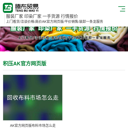
服装厂家 印染厂家 一手货源 行情报价
上门看货/洽谈价格/高价AK官方网页版/平价销售/装卸一条龙服务
积压AK官方网页版
AK官方网页版布料市场怎么走